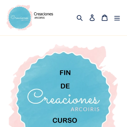
Ir
directamente
al
Buscar
Ingresar
Carrito
contenido