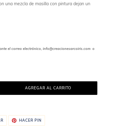
on una mezcla de masilla con pintura dejan un
te el correo electrónico, info@creacionesarcoiris.com o
AGREGAR AL CARRITO
TUITEAR
PINEAR
AR
HACER PIN
EN
EN
TWITTER
PINTEREST