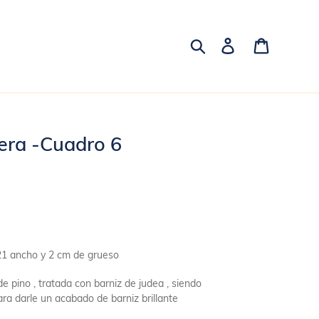
Buscar
Ingresar
Carrito
era -Cuadro 6
21 ancho y 2 cm de grueso
 pino , tratada con barniz de judea , siendo
ara darle un acabado de barniz brillante